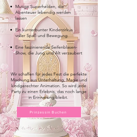
Mutige Superhelden, die
Abenteuer lebendig werden
lassen
Ein kunterbunter Kinderzirkus
voller Spaß und Bewegung
Eine faszinierende Seifenblasen-
Show, die Jung und Alt verzaubert
Wir schaffen für jedes Fest die perfekte
Mischung aus Unterhaltung, Magie und
kindgerechter Animation. So wird jede
Party zu einen Erlebnis, das noch lange
in Erinnerung bleibt.
Prinzessin Buchen