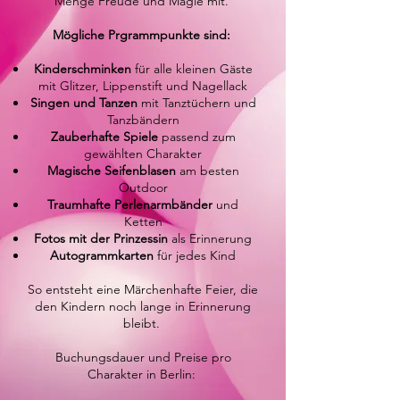
Menge Freude und Magie mit.
Mögliche Prgrammpunkte sind:
Kinderschminken
für alle kleinen Gäste
mit Glitzer, Lippenstift und Nagellack
Singen und Tanzen
mit Tanztüchern und
Tanzbändern
Zauberhafte Spiele
passend zum
gewählten Charakter
Magische Seifenblasen
am besten
Outdoor
Traumhafte Perlenarmbänder
und
Ketten
Fotos mit der Prinzessin
als Erinnerung
Autogrammkarten
für jedes Kind
So entsteht eine Märchenhafte Feier, die
den Kindern noch lange in Erinnerung
bleibt.
Buchungsdauer und Preise pro
Charakter in Berlin: